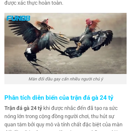
được xác thực hoàn toàn.
Màn đối đầu gay cấn nhiều người chú ý
Phân tích diễn biến của trận đá gà 24 tỷ
Trận đá gà 24 tỷ
khi được nhắc đến đã tạo ra sức
nóng lớn trong cộng đồng người chơi, thu hút sự
quan tâm bởi quy mô và tính chất đặc biệt của màn