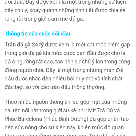
đối đầu. Đây được xem là một trong những sự kiện
gây chú ý, xoay quanh những tình tiết được chia sẻ
rộng rãi trong giới đam mê đá gà.
Thông tin của cuộc đối đầu
Trận đá gà 24 tỷ
được xem là một cột mốc hiếm gặp
trong giới đá gà khi mức cược ban đầu được cho là
đã ở ngưỡng rất cao, tạo nên sự chú ý lớn trong cộng
đồng người chơi. Đây là một trong những màn đối
đầu được nhắc đến nhiều bởi quy mô và tính chất
đặc biệt so với các trận đấu thông thường.
Theo nhiều nguồn thông tin, sự góp mặt của những
cái tên nổi bật trong giới sư kê như Mít Trà Cú và
Phúc Barcelona (Phúc Bình Dương) đã góp phần tạo
nên sức nóng cho sự kiện này, khiến mức độ quan