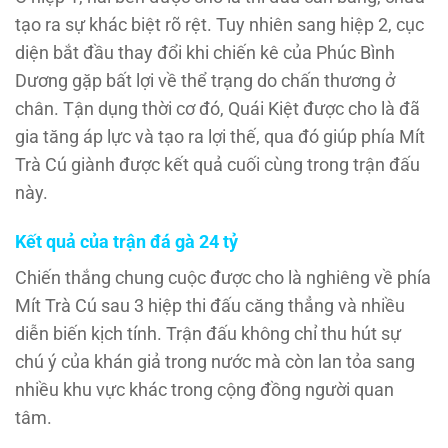
tạo ra sự khác biệt rõ rệt. Tuy nhiên sang hiệp 2, cục
diện bắt đầu thay đổi khi chiến kê của Phúc Bình
Dương gặp bất lợi về thể trạng do chấn thương ở
chân. Tận dụng thời cơ đó, Quái Kiệt được cho là đã
gia tăng áp lực và tạo ra lợi thế, qua đó giúp phía Mít
Trà Cú giành được kết quả cuối cùng trong trận đấu
này.
Kết quả của trận đá gà 24 tỷ
Chiến thắng chung cuộc được cho là nghiêng về phía
Mít Trà Cú sau 3 hiệp thi đấu căng thẳng và nhiều
diễn biến kịch tính. Trận đấu không chỉ thu hút sự
chú ý của khán giả trong nước mà còn lan tỏa sang
nhiều khu vực khác trong cộng đồng người quan
tâm.