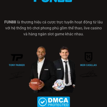
FUN88
là thương hiệu cá cược trực tuyến hoạt động từ lâu
với hệ thống trò chơi phong phú gồm thể thao, live casino
và hàng ngàn slot game khác nhau.