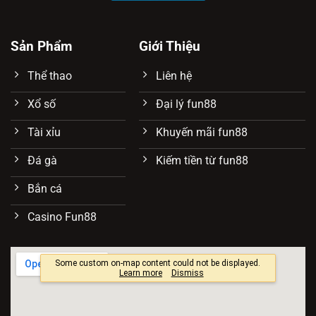
Sản Phẩm
Giới Thiệu
Thể thao
Liên hệ
Xổ số
Đại lý fun88
Tài xỉu
Khuyến mãi fun88
Đá gà
Kiếm tiền từ fun88
Bắn cá
Casino Fun88