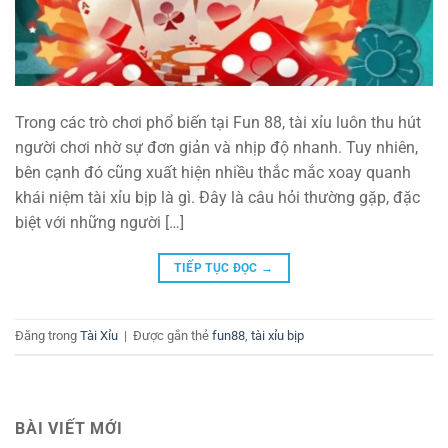
Trong các trò chơi phổ biến tại Fun 88, tài xỉu luôn thu hút
người chơi nhờ sự đơn giản và nhịp độ nhanh. Tuy nhiên,
bên cạnh đó cũng xuất hiện nhiều thắc mắc xoay quanh
khái niệm tài xỉu bịp là gì. Đây là câu hỏi thường gặp, đặc
biệt với những người […]
TIẾP TỤC ĐỌC
→
Đăng trong
Tài Xỉu
|
Được gắn thẻ
fun88
,
tài xỉu bịp
BÀI VIẾT MỚI