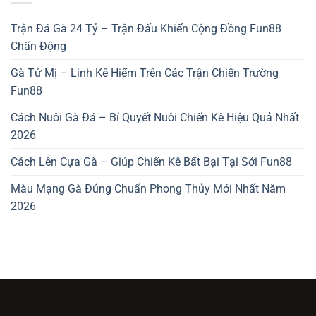
Trận Đá Gà 24 Tỷ – Trận Đấu Khiến Cộng Đồng Fun88
Chấn Động
Gà Tử Mị – Linh Kê Hiếm Trên Các Trận Chiến Trường
Fun88
Cách Nuôi Gà Đá – Bí Quyết Nuôi Chiến Kê Hiệu Quả Nhất
2026
Cách Lên Cựa Gà – Giúp Chiến Kê Bất Bại Tại Sới Fun88
Màu Mạng Gà Đúng Chuẩn Phong Thủy Mới Nhất Năm
2026