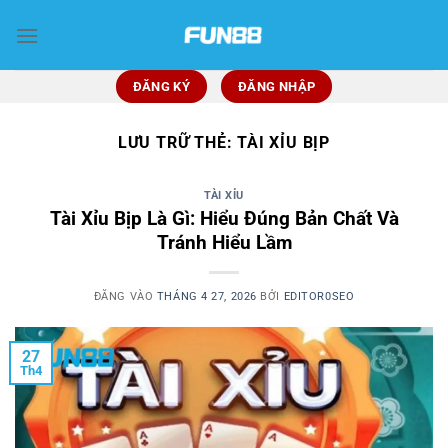
Bỏ
qua
nội
dung
ĐĂNG KÝ
ĐĂNG NHẬP
LƯU TRỮ THẺ:
TÀI XỈU BỊP
TÀI XỈU
Tài Xỉu Bịp Là Gì: Hiểu Đúng Bản Chất Và
Tránh Hiểu Lầm
ĐĂNG VÀO
THÁNG 4 27, 2026
BỞI
EDITOR0SEO
27
Th4