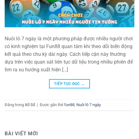
Nuôi lô 7 ngày là một phương pháp được nhiều người chơi
có kinh nghiệm tại Fun88 quan tâm khi theo dõi biến động
kết quả theo chu kỳ dài ngày. Cách tiếp cận này thường
dựa trên việc quan sát liên tục dữ liệu trong nhiều phiên để
tìm ra xu hướng xuất hiện […]
TIẾP TỤC ĐỌC
→
Đăng trong
Xổ Số
|
Được gắn thẻ
fun88
,
Nuôi lô 7 ngày
BÀI VIẾT MỚI