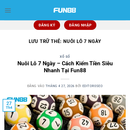
Bỏ
qua
nội
dung
ĐĂNG KÝ
ĐĂNG NHẬP
LƯU TRỮ THẺ:
NUÔI LÔ 7 NGÀY
XỔ SỐ
Nuôi Lô 7 Ngày – Cách Kiếm Tiền Siêu
Nhanh Tại Fun88
ĐĂNG VÀO
THÁNG 4 27, 2026
BỞI
EDITOR0SEO
27
Th4