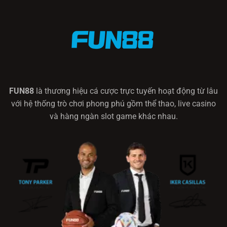
FUN88
là thương hiệu cá cược trực tuyến hoạt động từ lâu
với hệ thống trò chơi phong phú gồm thể thao, live casino
và hàng ngàn slot game khác nhau.