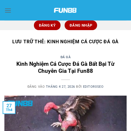
Bỏ
qua
nội
dung
ĐĂNG KÝ
ĐĂNG NHẬP
LƯU TRỮ THẺ:
KINH NGHIỆM CÁ CƯỢC ĐÁ GÀ
ĐÁ GÀ
Kinh Nghiệm Cá Cược Đá Gà Bất Bại Từ
Chuyên Gia Tại Fun88
ĐĂNG VÀO
THÁNG 4 27, 2026
BỞI
EDITOR0SEO
27
Th4