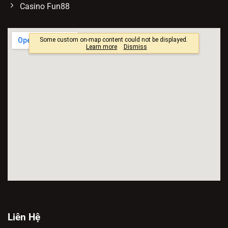
Casino Fun88
Liên Hệ