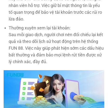
nhân viên hỗ trợ. Việc giữ bí mật thông tin là yếu
tố quan trọng để bảo vệ tài khoản trước các rủi ro
lừa đảo.
Thường xuyên xem lại tài khoản:
Sau mỗi giao dịch, người chơi nên đối chiếu lại kết
quả và theo dõi lịch sử hoạt động trên hệ thống
FUN 88. Việc này giúp phát hiện sớm các dấu hiệu
bất thường và đảm bảo mọi lệnh rút tiền được xử
lý chính xác, đầy đủ.