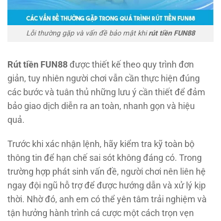
Lỗi thường gặp và vấn đề bảo mật khi
rút tiền FUN88
Rút tiền FUN88
được thiết kế theo quy trình đơn
giản, tuy nhiên người chơi vẫn cần thực hiện đúng
các bước và tuân thủ những lưu ý cần thiết để đảm
bảo giao dịch diễn ra an toàn, nhanh gọn và hiệu
quả.
Trước khi xác nhận lệnh, hãy kiểm tra kỹ toàn bộ
thông tin để hạn chế sai sót không đáng có. Trong
trường hợp phát sinh vấn đề, người chơi nên liên hệ
ngay đội ngũ hỗ trợ để được hướng dẫn và xử lý kịp
thời. Nhờ đó, anh em có thể yên tâm trải nghiệm và
tận hưởng hành trình cá cược một cách trọn vẹn