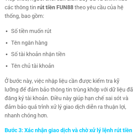
các thông tin
rút tiền FUN88
theo yêu cầu của hệ
thống, bao gồm:
Số tiền muốn rút
Tên ngân hàng
Số tài khoản nhận tiền
Tên chủ tài khoản
Ở bước này, việc nhập liệu cần được kiểm tra kỹ
lưỡng để đảm bảo thông tin trùng khớp với dữ liệu đã
đăng ký tài khoản. Điều này giúp hạn chế sai sót và
đảm bảo quá trình xử lý giao dịch diễn ra thuận lợi,
nhanh chóng hơn.
Bước 3: Xác nhận giao dịch và chờ xử lý lệnh rút tiền