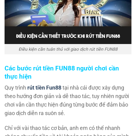
Điều kiện cần tuân thủ với giao dịch rút tiền FUN88
Các bước rút tiền FUN88 người chơi cần
thực hiện
Quy trình
rút tiền Fun88
tại nhà cái được xây dựng
theo hướng đơn giản và dễ thao tác, tuy nhiên người
chơi vẫn cần thực hiện đúng từng bước để đảm bảo
giao dịch diễn ra suôn sẻ.
Chỉ với vài thao tác cơ bản, anh em có thể nhanh