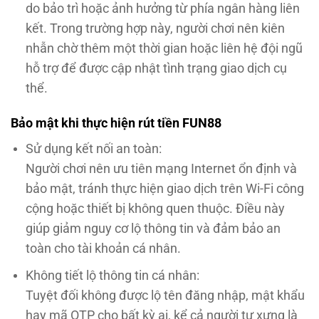
do bảo trì hoặc ảnh hưởng từ phía ngân hàng liên
kết. Trong trường hợp này, người chơi nên kiên
nhẫn chờ thêm một thời gian hoặc liên hệ đội ngũ
hỗ trợ để được cập nhật tình trạng giao dịch cụ
thể.
Bảo mật khi thực hiện rút tiền FUN88
Sử dụng kết nối an toàn:
Người chơi nên ưu tiên mạng Internet ổn định và
bảo mật, tránh thực hiện giao dịch trên Wi-Fi công
cộng hoặc thiết bị không quen thuộc. Điều này
giúp giảm nguy cơ lộ thông tin và đảm bảo an
toàn cho tài khoản cá nhân.
Không tiết lộ thông tin cá nhân:
Tuyệt đối không được lộ tên đăng nhập, mật khẩu
hay mã OTP cho bất kỳ ai, kể cả người tự xưng là