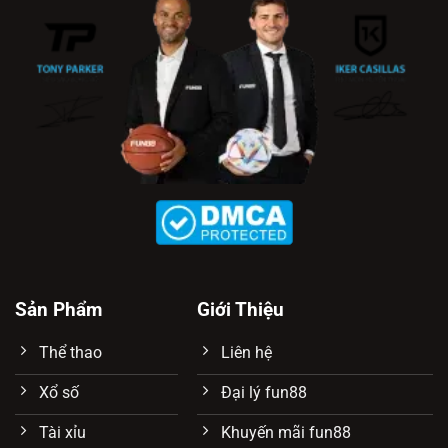
Sản Phẩm
Giới Thiệu
Thể thao
Liên hệ
Xổ số
Đại lý fun88
Tài xỉu
Khuyến mãi fun88