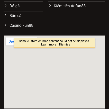
Đá gà
Kiếm tiền từ fun88
Bắn cá
Casino Fun88