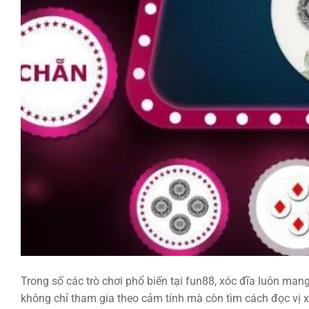
Trong số các trò chơi phổ biến tại fun88, xóc đĩa luôn man
không chỉ tham gia theo cảm tính mà còn tìm cách đọc vị xóc