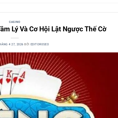
CASINO
 Tâm Lý Và Cơ Hội Lật Ngược Thế Cờ
HÁNG 4 27, 2026
BỞI
EDITOR0SEO