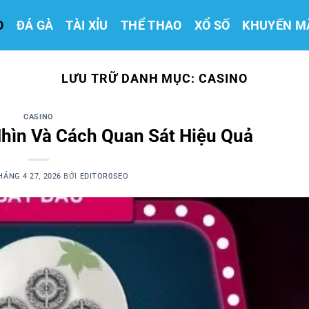
O
ĐÁ GÀ
TÀI XỈU
THỂ THAO
XỔ SỐ
KHUYẾN M
LƯU TRỮ DANH MỤC:
CASINO
CASINO
Nhìn Và Cách Quan Sát Hiệu Quả
HÁNG 4 27, 2026
BỞI
EDITOR0SEO