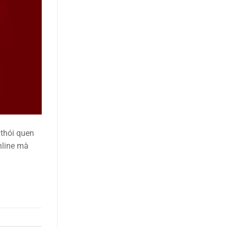
 thói quen
nline mà