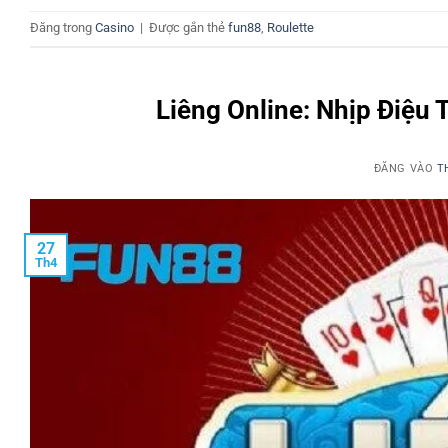
Đăng trong
Casino
|
Được gắn thẻ
fun88
,
Roulette
Liêng Online: Nhịp Điệu
ĐĂNG VÀO
T
27
Th4