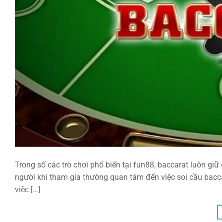
Trong số các trò chơi phổ biến tại fun88, baccarat luôn gi
người khi tham gia thường quan tâm đến việc soi cầu bacca
việc […]